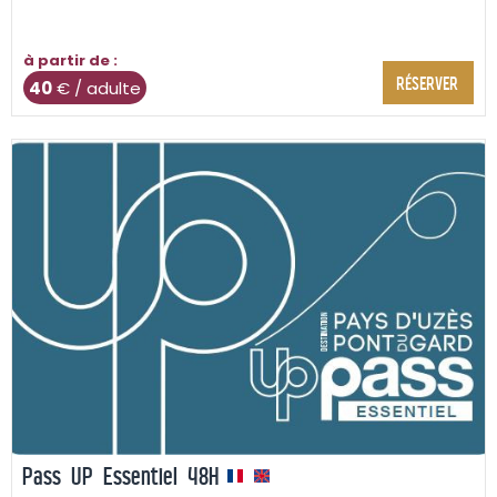
à partir de :
RÉSERVER
40
€ / adulte
Pass UP Essentiel 48H