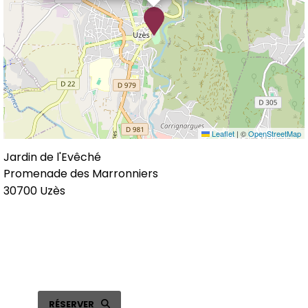
Leaflet
|
©
OpenStreetMap
Jardin de l'Evêché
Promenade des Marronniers
30700
Uzès
Choisissez votre place en ligne
RÉSERVER